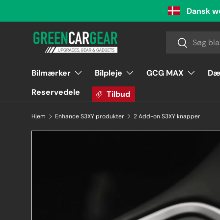
Dansk w
Videre til indhold
Søg
Søg
Bilmærker
Bilpleje
GCG MAX
Dæ
Reservedele
Tilbud
Hjem
Enhance S3XY produkter
2 Add-on S3XY knapper