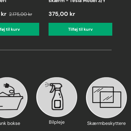
eri
skærm - Tesla Model 3/Y
med
 kr
375,00 kr
1.7
2.175,00 kr
lføj til kurv
Tilføj til kurv
Bilpleje
unk bokse
Skærmbeskyttere