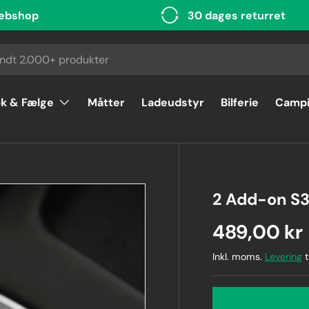
ebshop
30 dages returret
k & Fælge
Måtter
Ladeudstyr
Bilferie
Camp
2 Add-on S
489,00 kr
Inkl. moms.
Levering
t