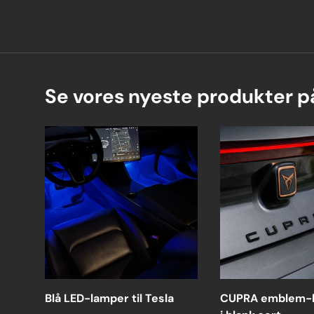
Se vores nyeste produkter 
Blå LED-lamper til Tesla
CUPRA emblem-b