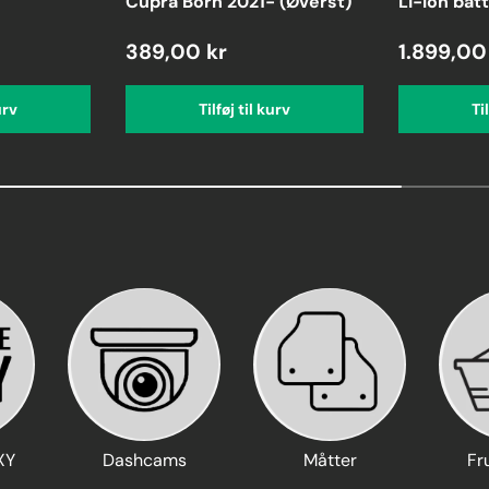
Cupra Born 2021- (Øverst)
Li-Ion batt
389,00 kr
1.899,00
urv
Tilføj til kurv
Ti
XY
Dashcams
Måtter
Fr