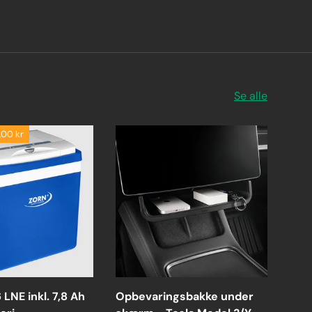
Se alle
,00 kr
LNE inkl. 7,8 Ah
Opbevaringsbakke under
Fle