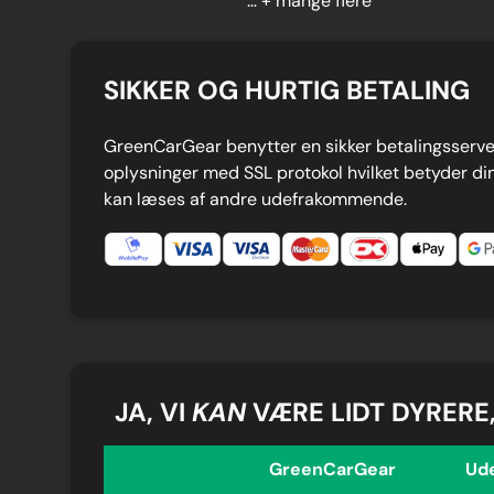
… + mange flere
SIKKER OG HURTIG BETALING
GreenCarGear benytter en sikker betalingsserver
oplysninger med SSL protokol hvilket betyder din
kan læses af andre udefrakommende.
JA, VI
KAN
VÆRE LIDT DYRERE
GreenCarGear
Ud