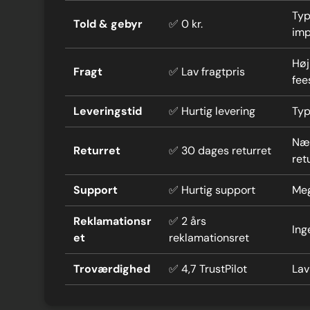
Typ
Told & gebyr
✅ 0 kr.
imp
Høj
Fragt
✅ Lav fragtpris
fee
Leveringstid
✅ Hurtig levering
Typ
Næs
Returret
✅ 30 dages returret
ret
Support
✅ Hurtig support
Meg
Reklamationsr
✅ 2 års
Ing
et
reklamationsret
Troværdighed
✅ 4,7 TrustPilot
Lav