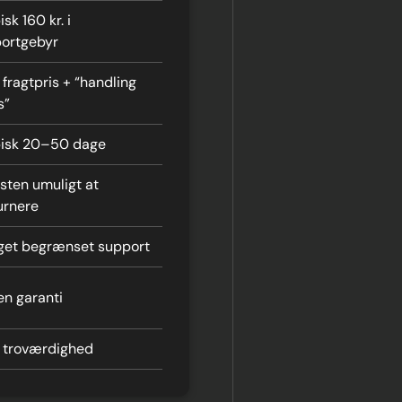
isk 160 kr. i
ortgebyr
 fragtpris + “handling
s”
isk 20–50 dage
ten umuligt at
urnere
et begrænset support
en garanti
 troværdighed