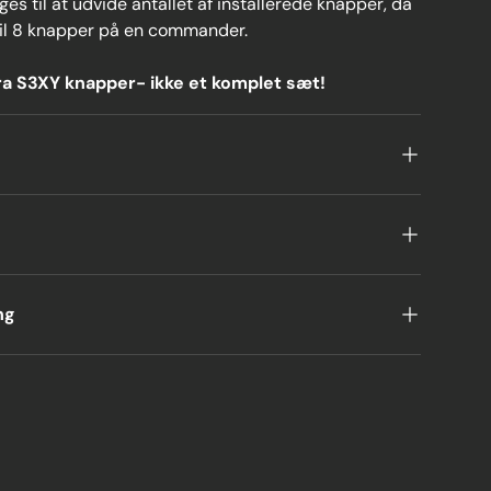
s til at udvide antallet af installerede knapper, da
til 8 knapper på en commander.
ra S3XY knapper- ikke et komplet sæt!
ng