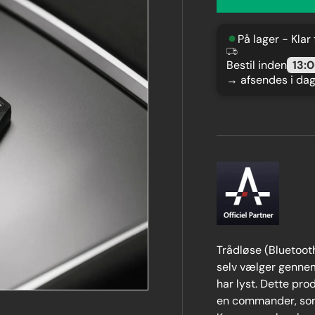
På lager - Klar
Bestil inden
13:
→ afsendes i da
Trådløse (Bluetoot
selv vælger genne
har lyst. Dette pr
en commander, som 