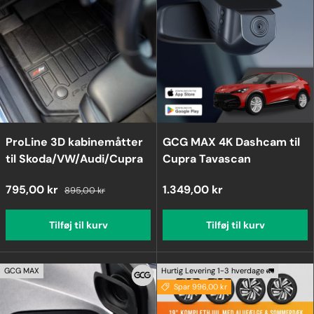
ProLine 3D kabinemåtter
GCG MAX 4K Dashcam til
til Skoda/VW/Audi/Cupra
Cupra Tavascan
795,00 kr
1.349,00 kr
895,00 kr
Tilføj til kurv
Tilføj til kurv
GCG MAX
Hurtig Levering 1-3 hverdage 🚛
Spar 996,00 kr