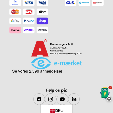
1
Følg os på:
−
DK