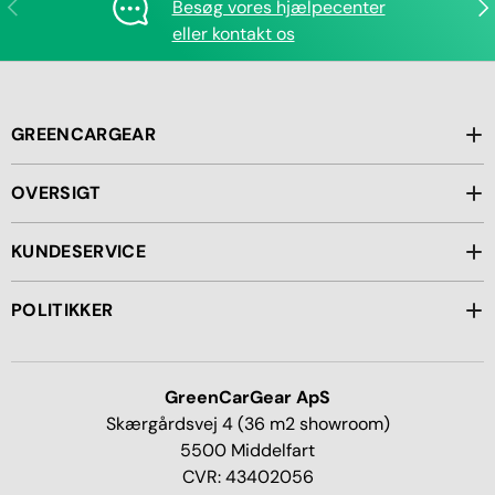
Forrige
Næ
Besøg vores hjælpecenter
eller kontakt os
GREENCARGEAR
OVERSIGT
KUNDESERVICE
POLITIKKER
GreenCarGear ApS
Skærgårdsvej 4 (36 m2 showroom)
5500 Middelfart
CVR: 43402056