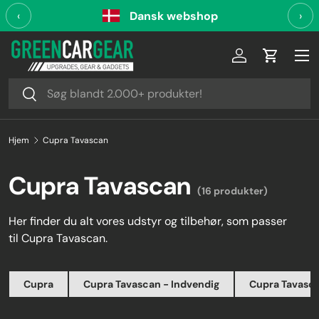
‹
Dansk webshop
›
Videre til indhold
Log ind
Indkøbsk
Søg
Søg
Hjem
Cupra Tavascan
Cupra Tavascan
(16 produkter)
Her finder du alt vores udstyr og tilbehør, som passer
til Cupra Tavascan.
Cupra
Cupra Tavascan - Indvendig
Cupra Tavasca