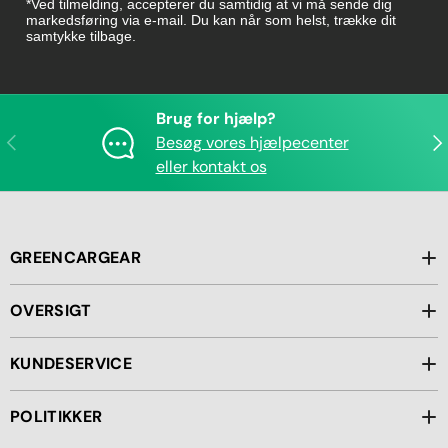
*Ved tilmelding, accepterer du samtidig at vi må sende dig
markedsføring via e-mail. Du kan når som helst, trække dit
samtykke tilbage.
Brug for hjælp?
Forrige
Næ
Besøg vores hjælpecenter
eller kontakt os
GREENCARGEAR
OVERSIGT
KUNDESERVICE
POLITIKKER