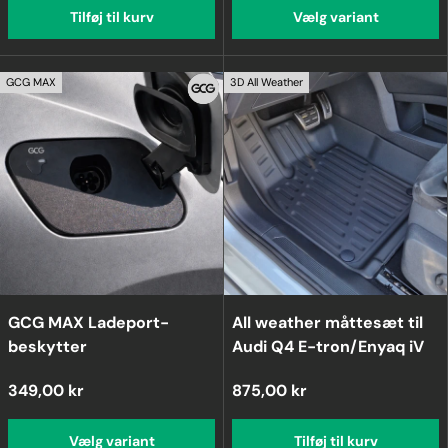
Tilføj til kurv
Vælg variant
GCG MAX
3D All Weather
GCG MAX Ladeport-
All weather måttesæt til
beskytter
Audi Q4 E-tron/Enyaq iV
349,00 kr
875,00 kr
Vælg variant
Tilføj til kurv