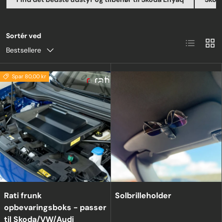
Sortér ved
Liste
Grid
Bestsellere
Spar 80,00 kr
Rati frunk
Solbrilleholder
opbevaringsboks - passer
til Skoda/VW/Audi