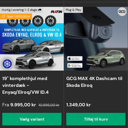
Hurtig Levering 1-2 dage 🚛
Plug & Play
Spar 1.000,00 kr
19" komplethjul med
GCG MAX 4K Dashcam til
vinterdæk -
Skoda Elroq
Enyaq/Elroq/VW ID.4
Fra
9.995,00 kr
1.349,00 kr
10.995,00 kr
Vælg variant
Tilføj til kurv