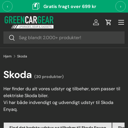
‹
Gratis fragt over 699 kr
›
Videre til indhold
Log ind
Indkøbsk
Søg
Søg
Hjem
Skoda
Skoda
(30 produkter)
Her finder du alt vores udstyr og tilbehør, som passer til
elektriske Skoda biler.
Vi har både indvendigt og udvendigt udstyr til Skoda
Enyaq.
Find det bedste udstyr og tilbehør til Skoda Enyaq
Skoda