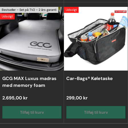
Bestseller – Set på TV2 – 2 års garanti
Udsolgt
Udsolgt
GCG MAX Luxus madras
Car-Bags® Køletaske
med memory foam
2.695,00 kr
299,00 kr
Tilføj til kurv
Tilføj til kurv