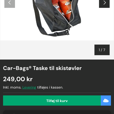
Forrige
Næste
af
1
/
7
Car-Bags® Taske til skistøvler
249,00 kr
Inkl. moms.
Levering
tilføjes i kassen.
Tilføj til kurv