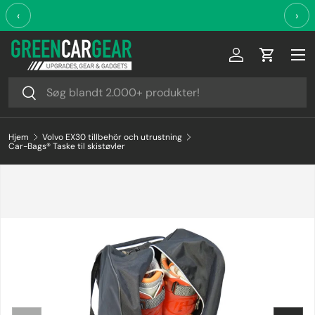
‹
›
Videre til indhold
Log ind
Indkøbsk
Søg
Søg
Hjem
Volvo EX30 tillbehör och utrustning
Car-Bags® Taske til skistøvler