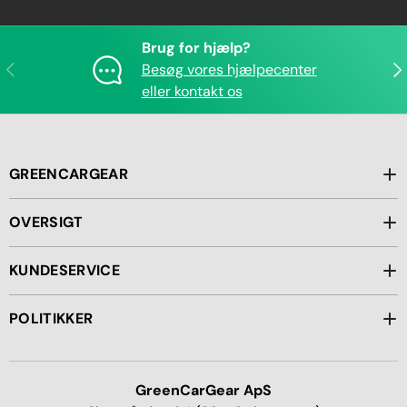
Brug for hjælp?
Forrige
Næ
Besøg vores hjælpecenter
eller kontakt os
GREENCARGEAR
OVERSIGT
KUNDESERVICE
POLITIKKER
GreenCarGear ApS