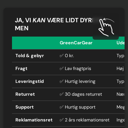
JA, VI
KAN
VÆRE LIDT DYRERE,
MEN
GreenCarGear
Uden
Told & gebyr
✅ 0 kr.
Typis
Fragt
✅ Lav fragtpris
Høj f
Leveringstid
✅ Hurtig levering
Typi
Returret
✅ 30 dages returret
Næste
Support
✅ Hurtig support
Mege
Reklamationsret
✅ 2 års reklamationsret
Ingen