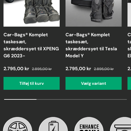
Car-Bags® Komplet
Car-Bags® Komplet
C
taskesæt,
taskesæt,
t
skræddersyet til XPENG
skræddersyet til Tesla
s
G6 2023-
Model Y
E
2.795,00 kr
2.795,00 kr
2
2.895,00 kr
2.895,00 kr
Tilføj til kurv
Vælg variant