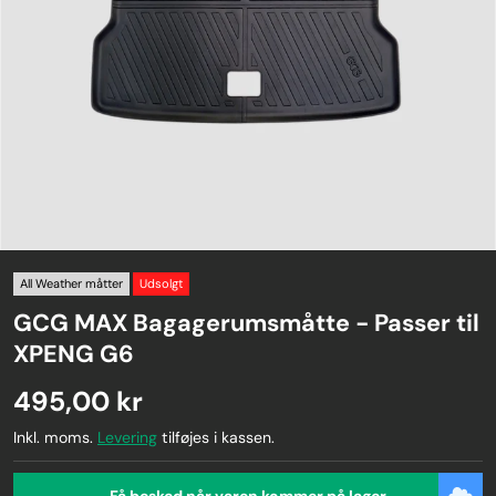
All Weather måtter
Udsolgt
GCG MAX Bagagerumsmåtte - Passer til
XPENG G6
495,00 kr
Inkl. moms.
Levering
tilføjes i kassen.
Få besked når varen kommer på lager