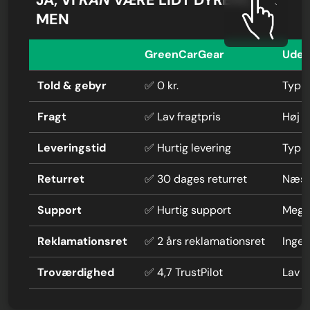
JA, VI
KAN
VÆRE LIDT DYRERE,
MEN
GreenCarGear
Uden
Told & gebyr
✅ 0 kr.
Typis
Fragt
✅ Lav fragtpris
Høj f
Leveringstid
✅ Hurtig levering
Typi
Returret
✅ 30 dages returret
Næste
Support
✅ Hurtig support
Mege
Reklamationsret
✅ 2 års reklamationsret
Ingen
Troværdighed
✅ 4,7 TrustPilot
Lav 