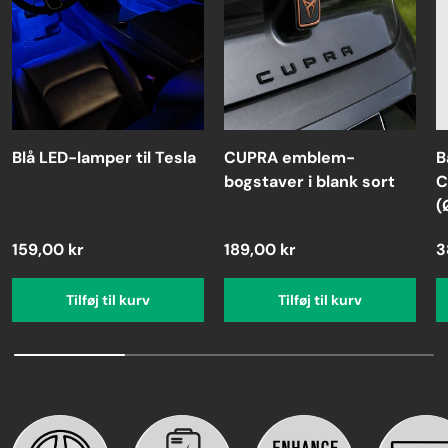
Blå LED-lamper til Tesla
CUPRA emblem-
B
bogstaver i blank sort
C
(
159,00 kr
189,00 kr
3
Tilføj til kurv
Tilføj til kurv