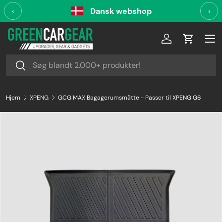
‹
Dansk webshop
›
Videre til indhold
Log ind
Indkøbsk
Søg
Søg
Hjem
XPENG
GCG MAX Bagagerumsmåtte - Passer til XPENG G6