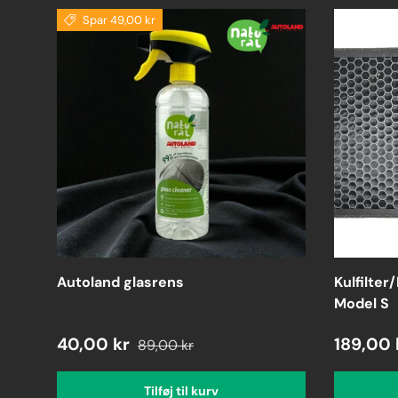
Spar 49,00 kr
Autoland glasrens
Kulfilter/
Model S
40,00 kr
189,00 
89,00 kr
Tilføj til kurv