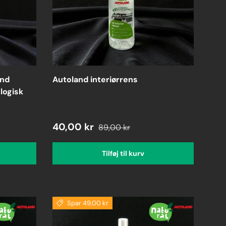
and
Autoland interiørrens
logisk
40,00 kr
89,00 kr
Tilføj til kurv
Spar 49,00 kr