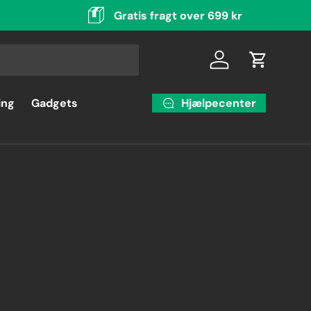
Gratis fragt over 699 kr
Log ind
Indkøbsku
Hjælpecenter
ing
Gadgets