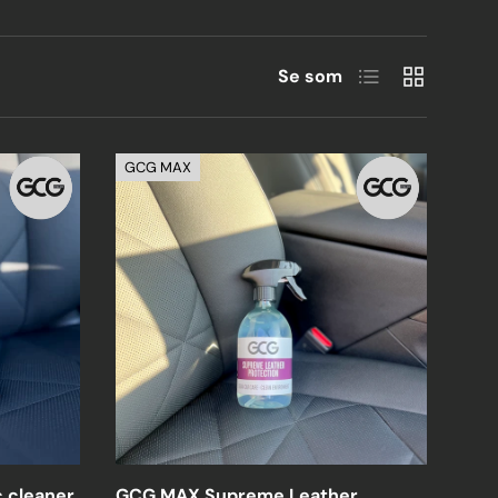
Liste
Grid
Se som
GCG MAX
 cleaner
GCG MAX Supreme Leather