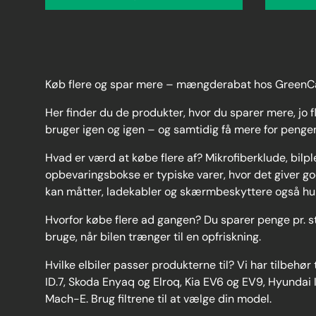
Køb flere og spar mere – mængderabat hos GreenC
Her finder du de produkter, hvor du sparer mere, jo 
bruger igen og igen – og samtidig få mere for penge
Hvad er værd at købe flere af? Mikrofiberklude, bilple
opbevaringsbokse er typiske varer, hvor det giver god
kan måtter, ladekabler og skærmbeskyttere også hurtig
Hvorfor købe flere ad gangen? Du sparer penge pr. stk
bruge, når bilen trænger til en opfriskning.
Hvilke elbiler passer produkterne til? Vi har tilbehør 
ID.7, Skoda Enyaq og Elroq, Kia EV6 og EV9, Hyundai
Mach-E. Brug filtrene til at vælge din model.