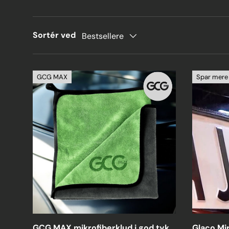
Sortér ved
Bestsellere
GCG MAX
Spar mere 
GCG MAX mikrofiberklud i god tyk
Glaco Mir