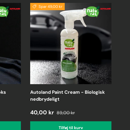
Spar 49,00 kr
oks
Autoland Paint Cream - Biologisk
nedbrydeligt
40,00 kr
89,00 kr
Tilføj til kurv