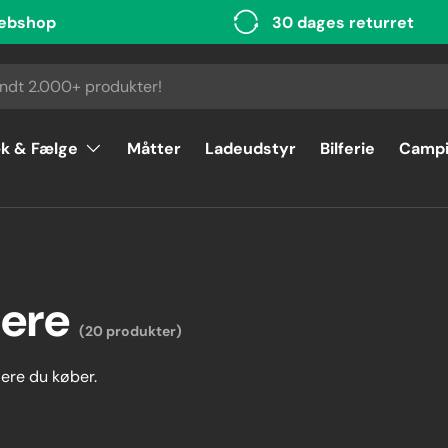
ebshop
30 dages returret
k & Fælge
Måtter
Ladeudstyr
Bilferie
Camp
mere
(20 produkter)
lere du køber.