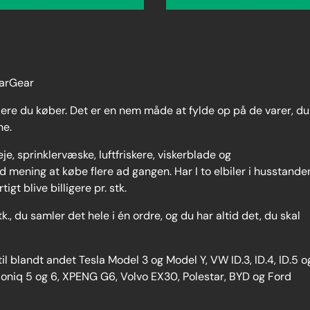
arGear
flere du køber. Det er en nem måde at fylde op på de varer, du
ne.
je, sprinklervæske, luftfriskere, viskerblade og
 mening at købe flere ad gangen. Har I to elbiler i husstande
t blive billigere pr. stk.
., du samler det hele i én ordre, og du har altid det, du skal
til blandt andet Tesla Model 3 og Model Y, VW ID.3, ID.4, ID.5 o
 Ioniq 5 og 6, XPENG G6, Volvo EX30, Polestar, BYD og Ford