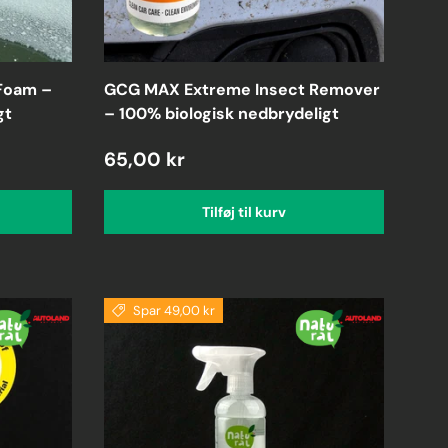
Foam –
GCG MAX Extreme Insect Remover
gt
– 100% biologisk nedbrydeligt
65,00 kr
Tilføj til kurv
Spar 49,00 kr