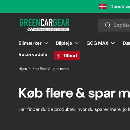
Dansk w
Videre til indhold
Søg
Søg
Bilmærker
Bilpleje
GCG MAX
Dæ
Reservedele
Tilbud
Hjem
Køb flere & spar mere
Køb flere & spar 
Her finder du de produkter, hvor du sparer mere, jo f