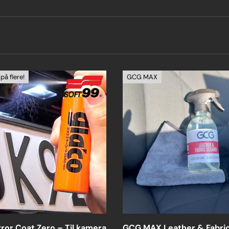
på flere!
GCG MAX
ror Coat Zero – Til kamera
GCG MAX Leather & Fabric