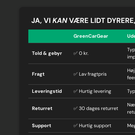
JA, VI
KAN
VÆRE LIDT DYRERE
GreenCarGear
Ud
Typ
Told & gebyr
✅ 0 kr.
imp
Høj
Fragt
✅ Lav fragtpris
fee
Leveringstid
✅ Hurtig levering
Typ
Næs
Returret
✅ 30 dages returret
ret
Support
✅ Hurtig support
Meg