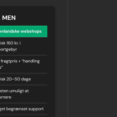
, MEN
enlandske webshops
isk 160 kr. i
ortgebyr
 fragtpris + “handling
s”
isk 20–50 dage
ten umuligt at
urnere
et begrænset support