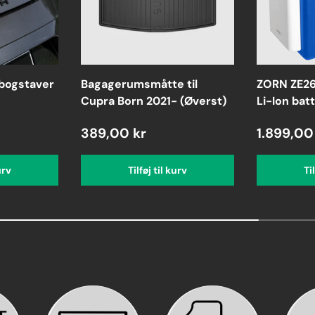
ogstaver
Bagagerumsmåtte til
ZORN ZE26 
Cupra Born 2021- (Øverst)
Li-Ion batt
389,00 kr
1.899,00
urv
Tilføj til kurv
Ti