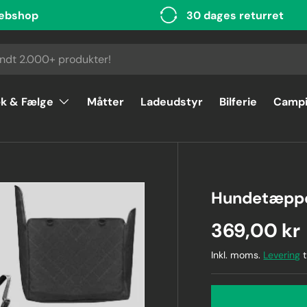
ebshop
30 dages returret
k & Fælge
Måtter
Ladeudstyr
Bilferie
Camp
Hundetæppe
369,00 kr
Inkl. moms.
Levering
t