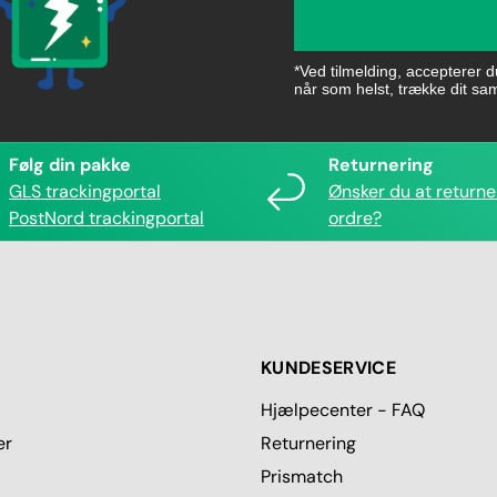
*Ved tilmelding, accepterer 
når som helst, trække dit sa
Følg din pakke
Returnering
GLS trackingportal
Ønsker du at returne
PostNord trackingportal
ordre?
KUNDESERVICE
Hjælpecenter - FAQ
er
Returnering
Prismatch