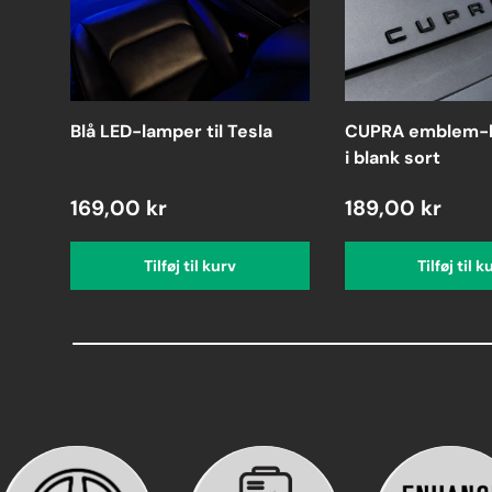
Blå LED-lamper til Tesla
CUPRA emblem-b
i blank sort
169,00 kr
189,00 kr
Tilføj til kurv
Tilføj til k