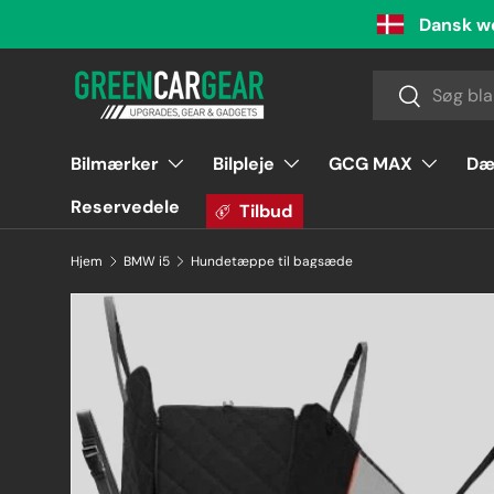
Dansk w
Videre til indhold
Søg
Søg
Bilmærker
Bilpleje
GCG MAX
Dæ
Reservedele
Tilbud
Hjem
BMW i5
Hundetæppe til bagsæde