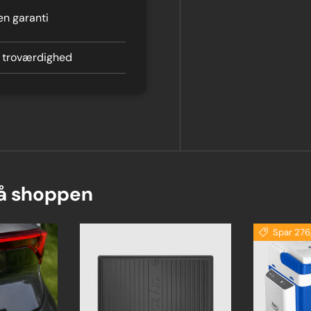
en garanti
 troværdighed
på shoppen
Spar 276