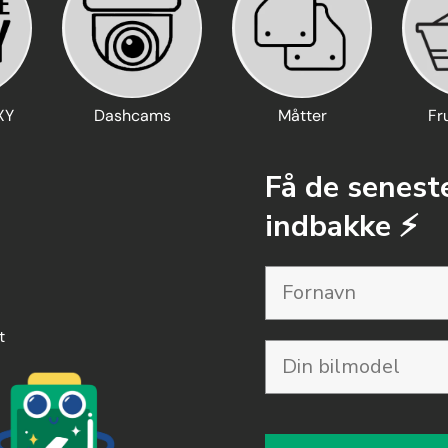
XY
Dashcams
Måtter
Fr
Få de seneste
indbakke ⚡️
t