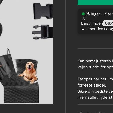
På lager - Klar
Bestil inden
06:
→ afsendes i da
Kan nemt justeres 
vejen rundt, for op
Tæppet har net i m
forreste sæder.
Sikre din bedste ve
Fremstillet i yderst