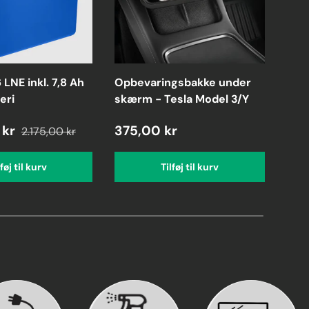
LNE inkl. 7,8 Ah
Opbevaringsbakke under
Fle
eri
skærm - Tesla Model 3/Y
med
 kr
375,00 kr
1.7
2.175,00 kr
lføj til kurv
Tilføj til kurv