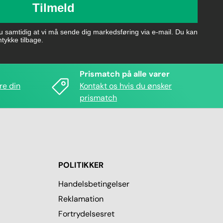
Tilmeld
du samtidig at vi må sende dig markedsføring via e-mail. Du kan
mtykke tilbage.
Prismatch på alle varer
re din
Kontakt os hvis du ønsker
prismatch
POLITIKKER
Handelsbetingelser
Reklamation
Fortrydelsesret