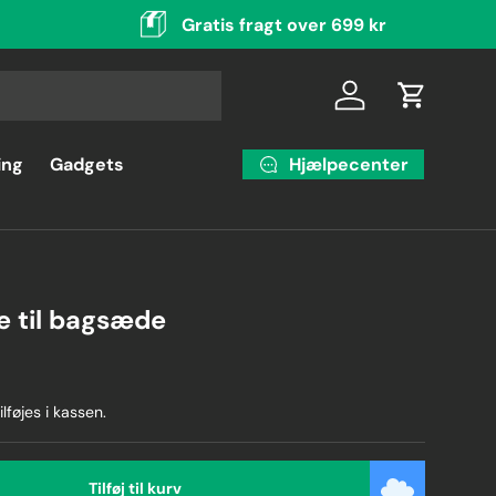
Gratis fragt over 699 kr
Log ind
Indkøbsku
Hjælpecenter
ing
Gadgets
 til bagsæde
ilføjes i kassen.
Tilføj til kurv