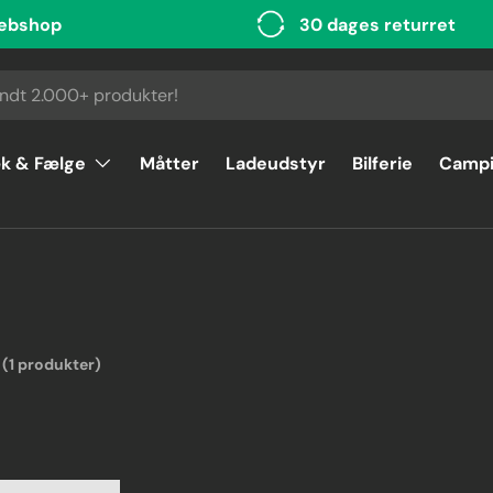
ebshop
30 dages returret
k & Fælge
Måtter
Ladeudstyr
Bilferie
Camp
(1 produkter)