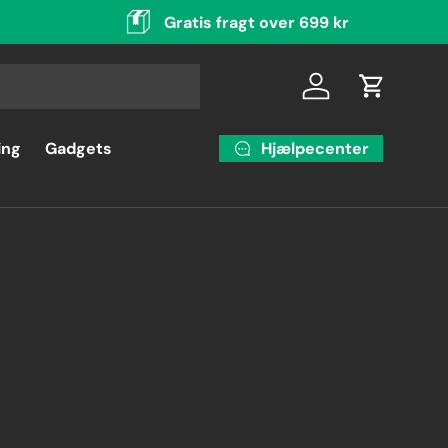
Gratis fragt over 699 kr
Log ind
Indkøbsku
Hjælpecenter
ing
Gadgets