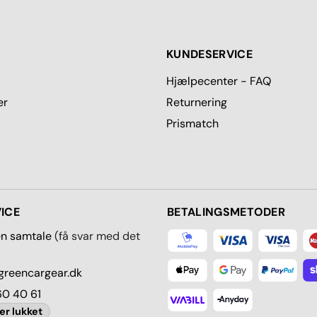
KUNDESERVICE
Hjælpecenter - FAQ
er
Returnering
Prismatch
ICE
BETALINGSMETODER
en samtale
(få svar med det
reencargear.dk
60 40 61
er lukket