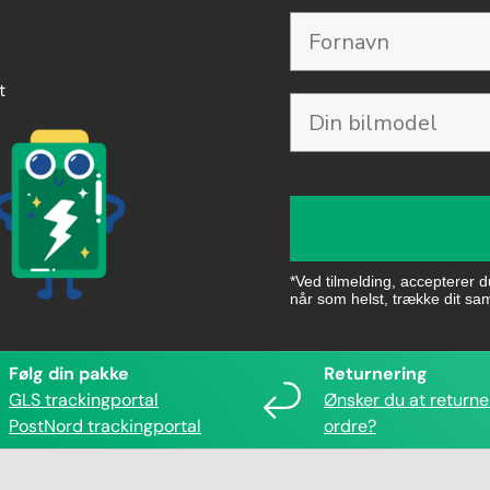
t
*Ved tilmelding, accepterer 
når som helst, trække dit sa
Følg din pakke
Returnering
GLS trackingportal
Ønsker du at returne
PostNord trackingportal
ordre?