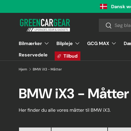
Dansk w
Videre til indhold
Søg
Søg
Bilmærker
Bilpleje
GCG MAX
Dæ
Reservedele
Tilbud
Hjem
BMW iX3 - Måtter
BMW iX3 - Måtter
Her finder du alle vores måtter til BMW iX3.