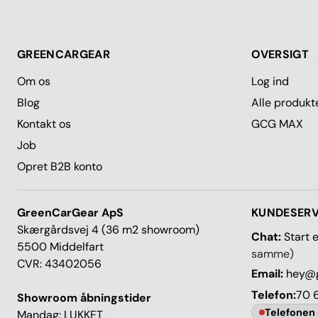
GREENCARGEAR
OVERSIGT
Om os
Log ind
Blog
Alle produkt
Kontakt os
GCG MAX
Job
Opret B2B konto
GreenCarGear ApS
KUNDESERV
Skærgårdsvej 4 (36 m2 showroom)
Chat:
Start 
5500 Middelfart
samme)
CVR: 43402056
Email:
hey@g
Telefon:
70 
Showroom åbningstider
Telefonen 
Mandag: LUKKET