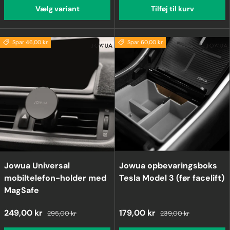
Vælg variant
Tilføj til kurv
Spar 46,00 kr
Spar 60,00 kr
Jowua Universal
Jowua opbevaringsboks
mobiltelefon-holder med
Tesla Model 3 (før facelift)
MagSafe
249,00 kr
179,00 kr
295,00 kr
239,00 kr