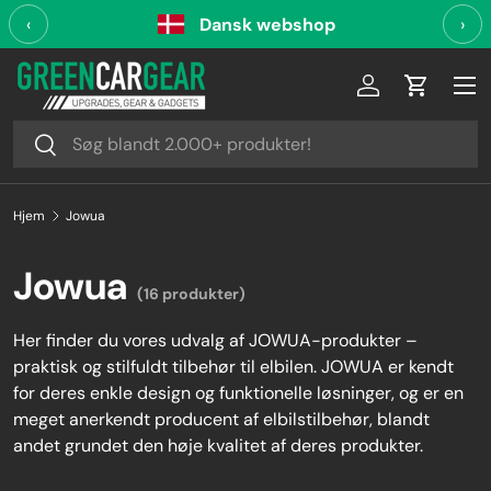
‹
Dansk webshop
›
Videre til indhold
Log ind
Indkøbsk
Søg
Søg
Hjem
Jowua
Jowua
(16 produkter)
Her finder du vores udvalg af JOWUA-produkter –
praktisk og stilfuldt tilbehør til elbilen. JOWUA er kendt
for deres enkle design og funktionelle løsninger, og er en
meget anerkendt producent af elbilstilbehør, blandt
andet grundet den høje kvalitet af deres produkter.