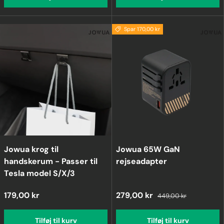
Spar 170,00 kr
Jowua krog til
Jowua 65W GaN
handskerum - Passer til
rejseadapter
Tesla model S/X/3
179,00 kr
279,00 kr
449,00 kr
Tilføj til kurv
Tilføj til kurv