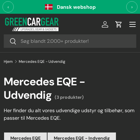
‹
Dansk webshop
›
Videre til indhold
Log ind
Indkøbsk
Søg
Søg
Hjem
Mercedes EQE - Udvendig
Mercedes EQE -
Udvendig
(3 produkter)
Her finder du alt vores udvendige udstyr og tilbehør, som
passer til Mercedes EQE.
Mercedes EQE
Mercedes EQE - Indvendig