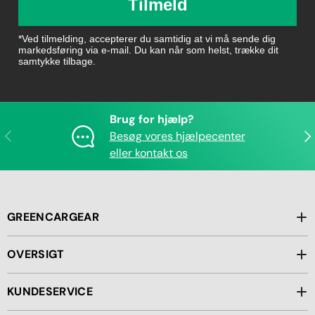
Tilmeld
*Ved tilmelding, accepterer du samtidig at vi må sende dig
markedsføring via e-mail. Du kan når som helst, trække dit
samtykke tilbage.
Brug for hjælp?
Forrige
Næ
Besøg vores hjælpecenter
eller kontakt os
GREENCARGEAR
OVERSIGT
KUNDESERVICE