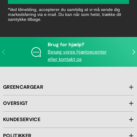
*Ved tilmelding, accepterer du samtidig at vi må sende dig
markedsføring via e-mail. Du kan når som helst, trække dit
samtykke tilbage.
Brug for hjælp?
Forrige
Næ
Besøg vores hjælpecenter
eller kontakt os
GREENCARGEAR
OVERSIGT
KUNDESERVICE
POLITIKKER