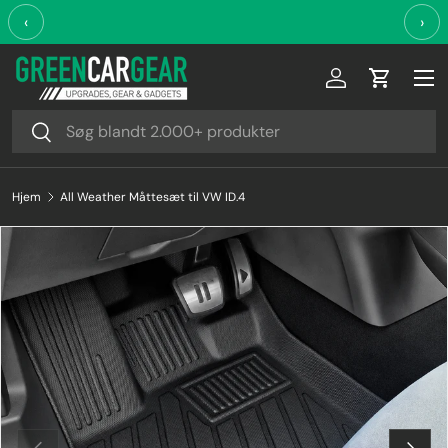
‹
›
Videre til indhold
Log ind
Indkøbsk
Søg
Søg
Hjem
All Weather Måttesæt til VW ID.4
Forrige
Næste