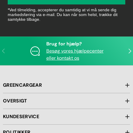
*Ved tilmelding, accepterer du samtidig at vi må sende dig
markedsføring via e-mail. Du kan når som helst, trække dit
samtykke tilbage.
Brug for hjælp?
Forrige
Næ
Besøg vores hjælpecenter
eller kontakt os
GREENCARGEAR
OVERSIGT
KUNDESERVICE
POLITIKKER