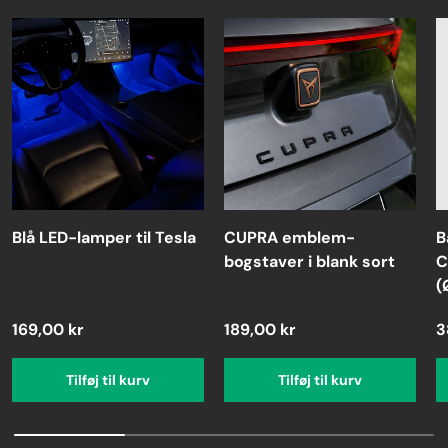
Blå LED-lamper til Tesla
CUPRA emblem-
B
bogstaver i blank sort
C
(
169,00 kr
189,00 kr
3
Tilføj til kurv
Tilføj til kurv