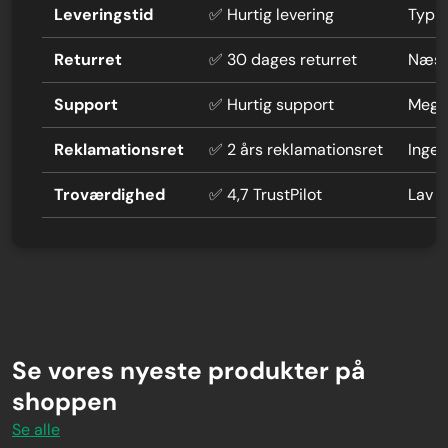
Leveringstid
✅ Hurtig levering
Typi
Returret
✅ 30 dages returret
Næste
Support
✅ Hurtig support
Mege
Reklamationsret
✅ 2 års reklamationsret
Ingen
Troværdighed
✅ 4,7 TrustPilot
Lav 
Se vores nyeste produkter på
shoppen
Se alle