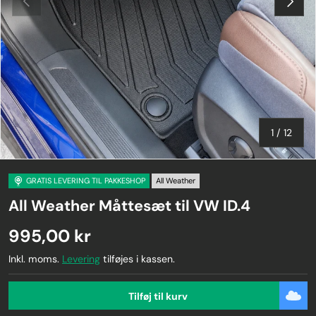
af
1
/
12
GRATIS LEVERING TIL PAKKESHOP
All Weather
All Weather Måttesæt til VW ID.4
995,00 kr
Inkl. moms.
Levering
tilføjes i kassen.
Tilføj til kurv