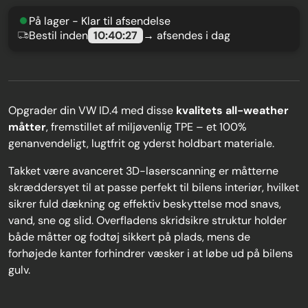
På lager - Klar til afsendelse
Bestil inden
10:40:26
→ afsendes i dag
Opgrader din VW ID.4 med disse
kvalitets all-weather
måtter
, fremstillet af miljøvenlig
TPE
– et 100%
genanvendeligt, lugtfrit og yderst holdbart materiale.
Takket være avanceret
3D-laserscanning
er måtterne
skræddersyet til at passe perfekt til bilens interiør, hvilket
sikrer fuld dækning og effektiv beskyttelse mod snavs,
vand, sne og slid. Overfladens skridsikre struktur holder
både måtter og fodtøj sikkert på plads, mens de
forhøjede kanter forhindrer væsker i at løbe ud på bilens
gulv.