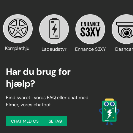
Komplethjul
Ladeudstyr
Enhance S3XY
Dashca
Har du brug for
hjælp?
Find svaret i vores FAQ eller chat med
Elmer, vores chatbot
CHAT MED OS
SE FAQ