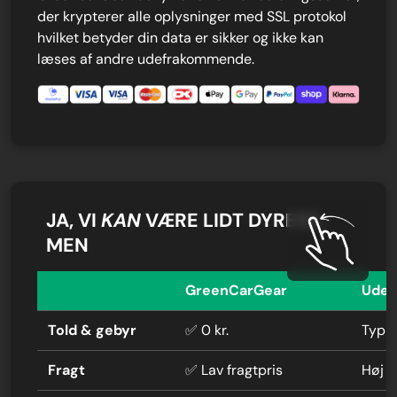
der krypterer alle oplysninger med SSL protokol
hvilket betyder din data er sikker og ikke kan
læses af andre udefrakommende.
JA, VI
KAN
VÆRE LIDT DYRERE,
MEN
GreenCarGear
Uden
Told & gebyr
✅ 0 kr.
Typis
Fragt
✅ Lav fragtpris
Høj f