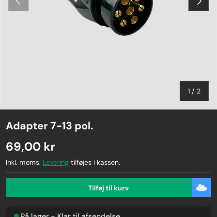
af
1
/
2
Adapter 7-13 pol.
69,00 kr
Inkl. moms.
Levering
tilføjes i kassen.
Tilføj til kurv
På lager - Klar til afsendelse