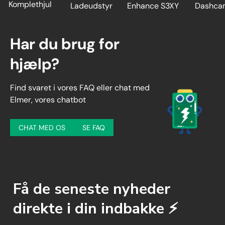
Komplethjul
Ladeudstyr
Enhance S3XY
Dashca
Har du brug for
hjælp?
Find svaret i vores FAQ eller chat med
Elmer, vores chatbot
CHAT MED OS
SE FAQ
Få de seneste nyheder
direkte i din indbakke ⚡️