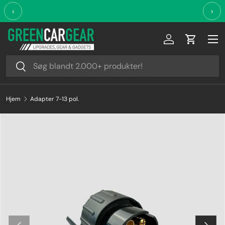
‹
›
Videre til indhold
Log ind
Indkøbsk
Søg
Søg
Hjem
Adapter 7-13 pol.
Forrige
Næste