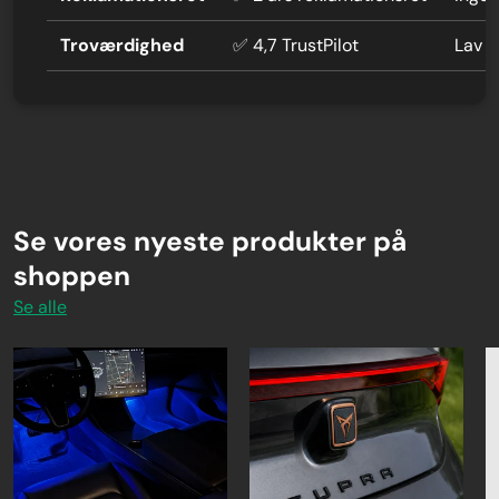
Troværdighed
✅ 4,7 TrustPilot
Lav 
Se vores nyeste produkter på
shoppen
Se alle