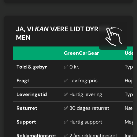
JA, VI
KAN
VÆRE LIDT DYRERE,
MEN
GreenCarGear
Uden
Told & gebyr
✅ 0 kr.
Typis
Fragt
✅ Lav fragtpris
Høj f
Leveringstid
✅ Hurtig levering
Typi
Returret
✅ 30 dages returret
Næste
Support
✅ Hurtig support
Mege
Reklamationsret
✅ 2 års reklamationsret
Ingen