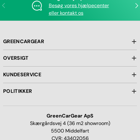
Forrige
Næ
Besøg vores hjælpecenter
eller kontakt os
GREENCARGEAR
OVERSIGT
KUNDESERVICE
POLITIKKER
GreenCarGear ApS
Skærgårdsvej 4 (36 m2 showroom)
5500 Middelfart
CVR: 43402056