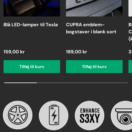
Blå LED-lamper til Tesla
CUPRA emblem-
B
bogstaver i blank sort
C
(
159,00 kr
189,00 kr
3
Tilføj til kurv
Tilføj til kurv