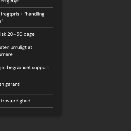
ortgebyr
 fragtpris + “handling
s”
isk 20–50 dage
ten umuligt at
urnere
et begrænset support
en garanti
 troværdighed