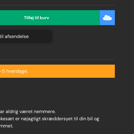
Tilføj til kurv
 til afsendelse
2-5 hverdage.
 har aldrig været nemmere.
kesæt er nøjagtigt skræddersyet til din bil og
ummet.