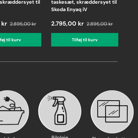
skræddersyet til
taskesæt, skræddersyet til
tas
Skoda Enyaq iV
Tes
 kr
2.795,00 kr
2.7
2.895,00 kr
2.895,00 kr
lføj til kurv
Tilføj til kurv
Bilpleje