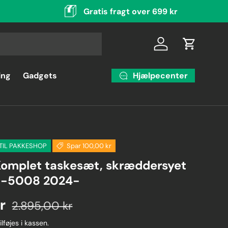
Gratis fragt over 699 kr
Log ind
Indkøbsku
Hjælpecenter
ing
Gadgets
 TIL PAKKESHOP
Spar 100,00 kr
omplet taskesæt, skræddersyet
 E-5008 2024-
r
2.895,00 kr
ilføjes i kassen.