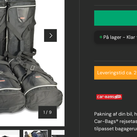
Næste
På lager - Klar
Leveringstid ca. 
af
1
/
9
Pakning af din bil,
Car-Bags® rejsetas
tilpasset bagager