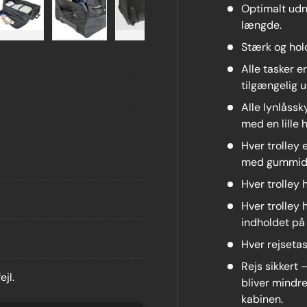
Optimalt udn
længde.
ivisning
eligt i gallerivisning
er nu tilgængeligt i gallerivisning
Billede 5 er nu tilgængeligt i gallerivisning
Billede 6 er nu tilgængeligt i gallerivisning
Billede 7 er nu tilgængeligt i gall
Billede 8 er nu tilgæ
Billede 
Stærk og hol
Alle tasker e
tilgængelig u
Alle lynlåss
med en lille
Hver trolley
med gummid
Hver trolley
Hver trolley 
indholdet på
Hver rejsetas
Rejs sikkert
jl.
bliver mindre
kabinen.