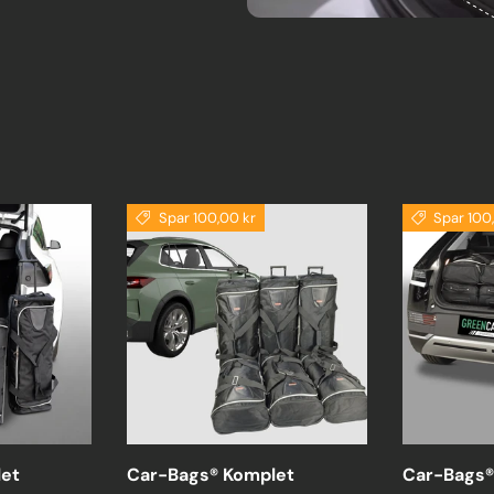
Spar 100,00 kr
Spar 100
et
Car-Bags® Komplet
Car-Bags®