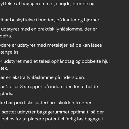
yttelse af bagagerummet, i højde, bredde og
erivisning
ngeligt i gallerivisning
9 er nu tilgængeligt i gallerivisning
dbar beskyttelse i bunden, på kanter og hjørner.
r udstyret med en praktisk lynlåslomme, der er
defra.
kydere er udstyret med metaløjer, så de kan låses
 hængelås.
 er udstyret med et teleskophåndtag og dobbelte hjul
æk.
 har en ekstra lynlåslomme på indersiden.
har 2 eller 3 stropper på indersiden for at holde
 plads.
ke har praktiske justerbare skulderstropper.
 – sættet udnytter bagagerummet optimalt, så der
 behov for at placere potentiel farlig løs bagage i