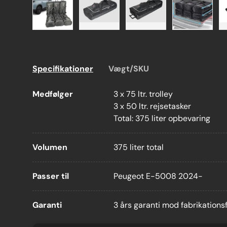
Billede 1 er nu tilgængeligt i gallerivisning
Billede 2 er nu tilgængeligt i galler
Billede 3 er nu tilgæng
Billede 4 
Specifikationer
Vægt/SKU
Medfølger
3 x 75 ltr. trolley
3 x 50 ltr. rejsetasker
Total: 375 liter opbevaring
Volumen
375 liter total
Passer til
Peugeot E-5008 2024-
Garanti
3 års garanti mod fabrikationsfe