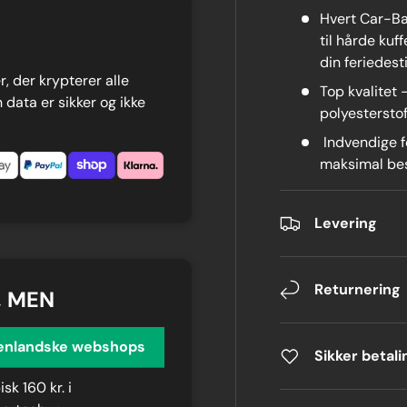
Hvert Car-Ba
til hårde kuf
din feriedest
, der krypterer alle
Top kvalitet 
 data er sikker og ikke
polyestersto
Indvendige f
maksimal bes
Levering
Returnering
, MEN
enlandske webshops
Sikker betali
isk 160 kr. i