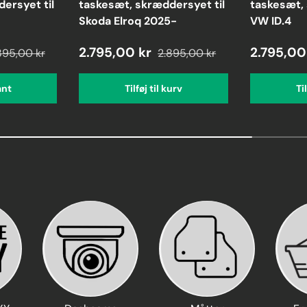
ersyet til
taskesæt, skræddersyet til
taskesæt, 
Skoda Elroq 2025-
VW ID.4
2.795,00 kr
2.795,00
895,00 kr
2.895,00 kr
ant
Tilføj til kurv
Ti