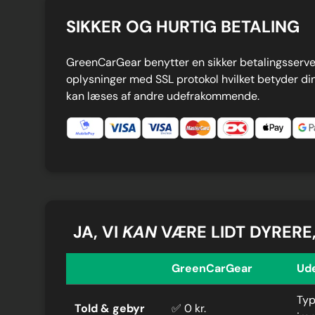
SIKKER OG HURTIG BETALING
GreenCarGear benytter en sikker betalingsserver
oplysninger med SSL protokol hvilket betyder din
kan læses af andre udefrakommende.
JA, VI
KAN
VÆRE LIDT DYRERE
GreenCarGear
Ud
Typ
Told & gebyr
✅ 0 kr.