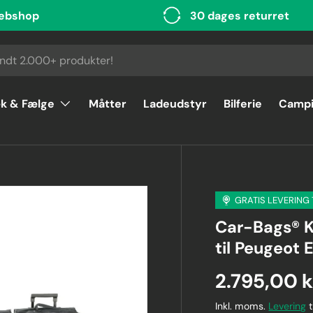
ebshop
30 dages returret
k & Fælge
Måtter
Ladeudstyr
Bilferie
Camp
GRATIS LEVERING
Car-Bags® K
til Peugeot
2.795,00 k
Inkl. moms.
Levering
t