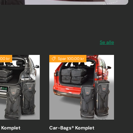
Se alle
,00 kr
Spar 100,00 kr
 Komplet
Car-Bags® Komplet
Car