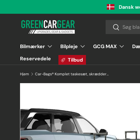
Dansk w
Videre til indhold
Søg
Søg
Bilmærker
Bilpleje
GCG MAX
Dæ
Reservedele
Tilbud
Hjem
Car-Bags® Komplet taskesæt, skræddersyet til Peugeot E-5008 2024-