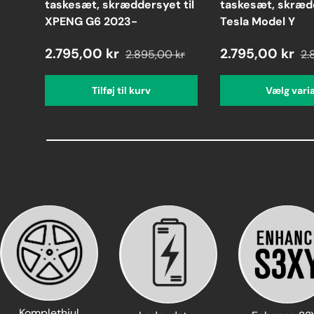
taskesæt, skræddersyet til
taskesæt, skrædd
XPENG G6 2023-
Tesla Model Y
2.795,00 kr
2.795,00 kr
2.895,00 kr
2.
Tilføj til kurv
Vælg vari
Komplethjul