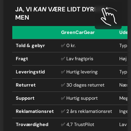
JA, VI
KAN
VÆRE LIDT DYRERE,
MEN
GreenCarGear
Uden
Told & gebyr
✅ 0 kr.
Typis
Fragt
✅ Lav fragtpris
Høj f
Leveringstid
✅ Hurtig levering
Typi
Returret
✅ 30 dages returret
Næste
Support
✅ Hurtig support
Mege
Reklamationsret
✅ 2 års reklamationsret
Ingen
Troværdighed
✅ 4,7 TrustPilot
Lav 