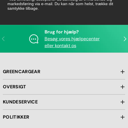
markedsføring via e-mail. Du kan når som helst, trække dit
samtykke tilbage.
Brug for hjælp?
Forrige
Næ
Besøg vores hjælpecenter
eller kontakt os
GREENCARGEAR
OVERSIGT
KUNDESERVICE
POLITIKKER