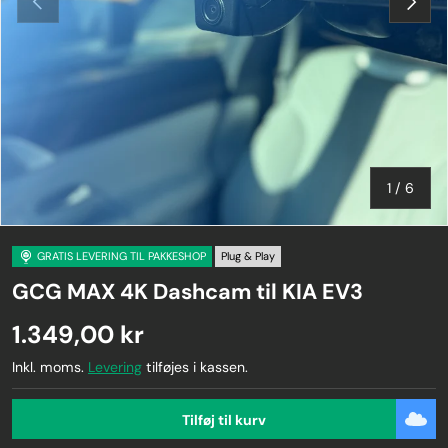
af
1
/
6
GRATIS LEVERING TIL PAKKESHOP
Plug & Play
GCG MAX 4K Dashcam til KIA EV3
1.349,00 kr
Inkl. moms.
Levering
tilføjes i kassen.
Tilføj til kurv