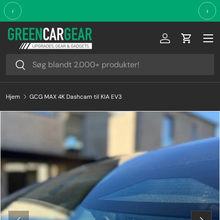
‹
›
Videre til indhold
Log ind
Indkøbsk
Søg
Søg
Hjem
GCG MAX 4K Dashcam til KIA EV3
Forrige
Næste