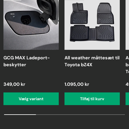
GCG MAX Ladeport-
All weather måttesæt til
A
beskytter
Toyota bZ4X
b
T
349,00 kr
1.095,00 kr
4
Vælg variant
Tilføj til kurv