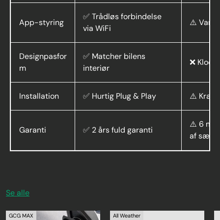
✅ Trådløs forbindelse
App-styring
⚠️ Varie
via WiFi
Designpasfor
✅ Matcher bilens
❌ Klodse
m
interiør
Installation
✅ Hurtig Plug & Play
⚠️ Kræve
⚠️ 6 må
Garanti
✅ 2 års fuld garanti
af sælge
Se alle
GCG MAX
All Weather