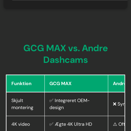
GCG MAX vs. Andre
Dashcams
Funktion
GCG MAX
Andre 
Skjult
✅ Integreret OEM-
❌ Synlig
montering
design
4K video
✅ Ægte 4K Ultra HD
⚠️ Ofte 