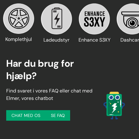
Komplethjul
Ladeudstyr
Enhance S3XY
Dashca
Har du brug for
hjælp?
Find svaret i vores FAQ eller chat med
Elmer, vores chatbot
CHAT MED OS
SE FAQ