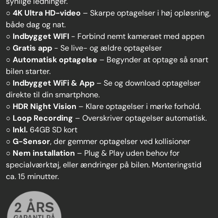
synlige ledninger.
○
4K Ultra HD-video
– Skarpe optagelser i høj opløsning,
både dag og nat.
○ Indbygget WIFI
- Forbind nemt kameraet med appen
○ Gratis app
- Se live- og ældre optagelser
○
Automatisk optagelse
– Begynder at optage så snart
bilen starter.
○
Indbygget WiFi & App
– Se og download optagelser
direkte til din smartphone.
○
HDR Night Vision
– Klare optagelser i mørke forhold.
○
Loop Recording
– Overskriver optagelser automatisk.
○
Inkl.
64GB SD kort
○
G-Sensor
, der gemmer optagelser ved kollisioner
○
Nem installation
– Plug & Play uden behov for
specialværktøj, eller ændringer på bilen. Monteringstid
ca. 15 minutter.