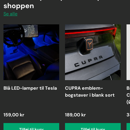
shoppen
Se alle
Blå LED-lamper til Tesla
CUPRA emblem-
B
bogstaver i blank sort
C
(
159,00 kr
189,00 kr
3
Tilføj til kurv
Tilføj til kurv