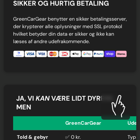
SIKKER OG HURTIG BETALING
GreenCarGear benytter en sikker betalingsserver,
der krypterer alle oplysninger med SSL protokol
hvilket betyder din data er sikker og ikke kan
læses af andre udefrakommende.
JA, VI
KAN
VÆRE LIDT DYRERE,
MEN
GreenCarGear
Uden
Told & gebyr
✅ 0 kr.
Typis