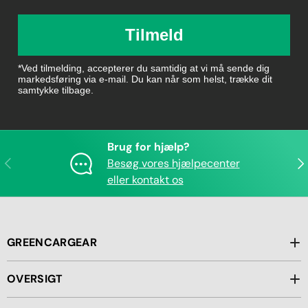
Tilmeld
*Ved tilmelding, accepterer du samtidig at vi må sende dig
markedsføring via e-mail. Du kan når som helst, trække dit
samtykke tilbage.
Brug for hjælp?
Forrige
Næ
Besøg vores hjælpecenter
eller kontakt os
GREENCARGEAR
OVERSIGT