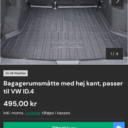
af
1
/
4
3D All Weather
Bagagerumsmåtte med høj kant, passer
til VW ID.4
495,00 kr
Inkl. moms.
Levering
tilføjes i kassen.
Tilføj til kurv