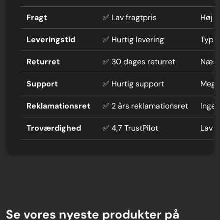
Fragt
✅ Lav fragtpris
Høj f
Leveringstid
✅ Hurtig levering
Typi
Returret
✅ 30 dages returret
Næste
Support
✅ Hurtig support
Mege
Reklamationsret
✅ 2 års reklamationsret
Ingen
Troværdighed
✅ 4,7 TrustPilot
Lav 
Se vores nyeste produkter på