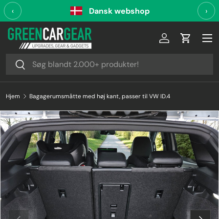
‹
Dansk webshop
›
Videre til indhold
Log ind
Indkøbsk
Søg
Søg
Hjem
Bagagerumsmåtte med høj kant, passer til VW ID.4
Forrige
Næste