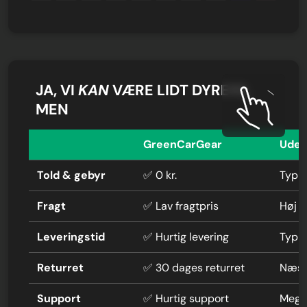
JA, VI
KAN
VÆRE LIDT DYRERE,
MEN
GreenCarGear
Uden
Told & gebyr
✅ 0 kr.
Typis
Fragt
✅ Lav fragtpris
Høj f
Leveringstid
✅ Hurtig levering
Typi
Returret
✅ 30 dages returret
Næste
Support
✅ Hurtig support
Mege