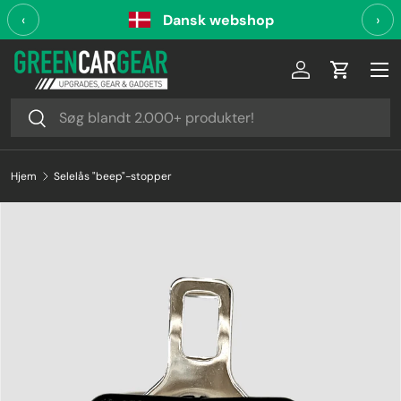
‹
Dansk webshop
›
Videre til indhold
Log ind
Indkøbsk
Søg
Søg
Hjem
Selelås "beep"-stopper