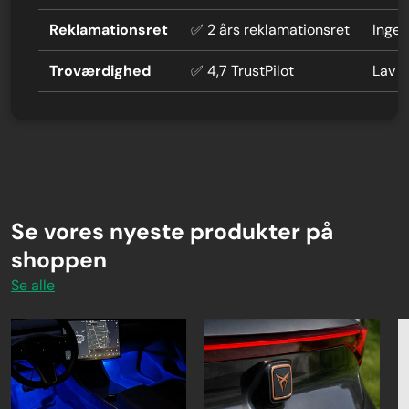
Reklamationsret
✅ 2 års reklamationsret
Ingen
Troværdighed
✅ 4,7 TrustPilot
Lav 
Se vores nyeste produkter på
shoppen
Se alle