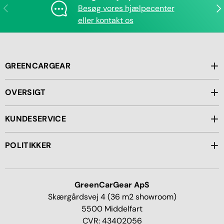
Forrige
Næ
Besøg vores hjælpecenter
eller kontakt os
GREENCARGEAR
OVERSIGT
KUNDESERVICE
POLITIKKER
GreenCarGear ApS
Skærgårdsvej 4 (36 m2 showroom)
5500 Middelfart
CVR: 43402056