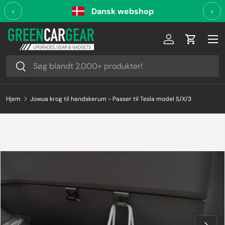
‹
Dansk webshop
›
Videre til indhold
Log ind
Indkøbsk
Søg
Søg
Hjem
Jowua krog til handskerum - Passer til Tesla model S/X/3
Forrige
Næste