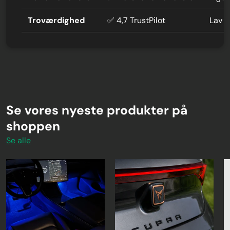
Troværdighed
✅ 4,7 TrustPilot
Lav 
Se vores nyeste produkter på
shoppen
Se alle