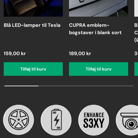
Blå LED-lamper til Tesla
CUPRA emblem-
B
bogstaver i blank sort
C
(
159,00 kr
189,00 kr
3
Tilføj til kurv
Tilføj til kurv