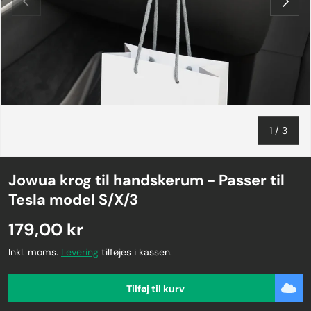
af
1
/
3
Jowua krog til handskerum - Passer til
Tesla model S/X/3
179,00 kr
Inkl. moms.
Levering
tilføjes i kassen.
Tilføj til kurv