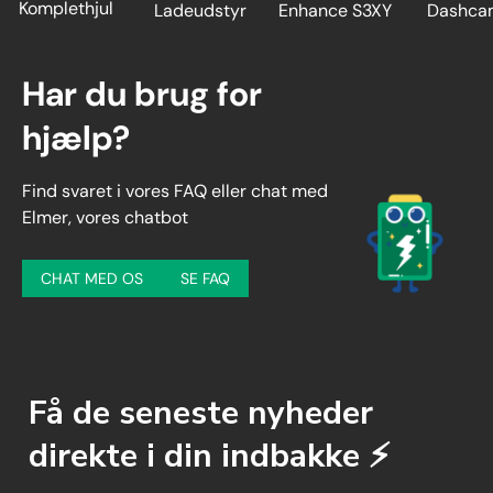
Komplethjul
Ladeudstyr
Enhance S3XY
Dashca
Har du brug for
hjælp?
Find svaret i vores FAQ eller chat med
Elmer, vores chatbot
CHAT MED OS
SE FAQ
Få de seneste nyheder
direkte i din indbakke ⚡️