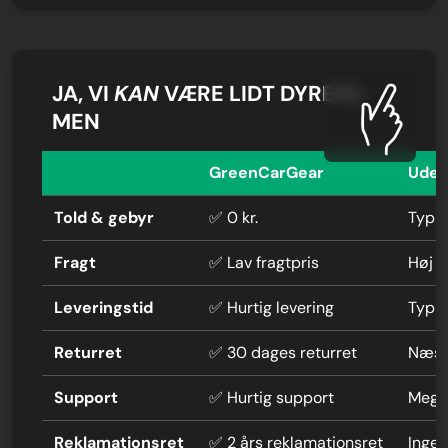
JA, VI
KAN
VÆRE LIDT DYRERE,
MEN
GreenCarGear
Uden
Told & gebyr
✅ 0 kr.
Typis
Fragt
✅ Lav fragtpris
Høj f
Leveringstid
✅ Hurtig levering
Typi
Returret
✅ 30 dages returret
Næste
Support
✅ Hurtig support
Mege
Reklamationsret
✅ 2 års reklamationsret
Ingen